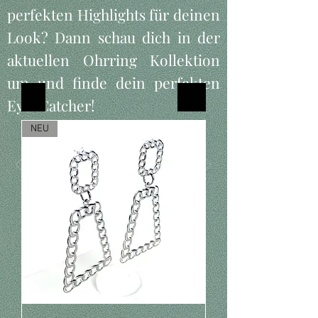
perfekten Highlights für deinen
Look? Dann schau dich in der
aktuellen Ohrring Kollektion
um und finde dein perfekten
Filter
Eye-Catcher!
NEU
See More