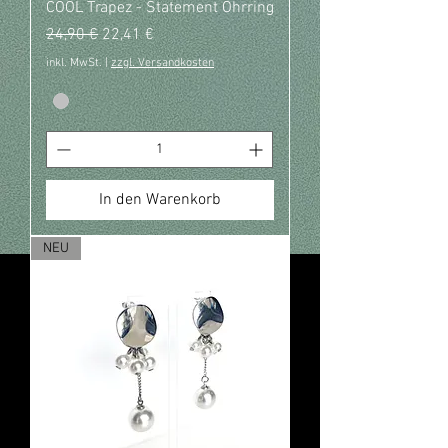
COOL Trapez - Statement Ohrring
Standardpreis
Sale-Preis
24,90 €
22,41 €
inkl. MwSt.
|
zzgl. Versandkosten
In den Warenkorb
NEU