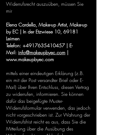
Widerrufsrecht auszuüben, müssen Sie
mir
Elena Cardella, Make-up Artist, Make-up
by EC | In der Etzwiese 10, 69181
Leimen
Telefon:
+4917635410457
| E-
Mail:
info@makeupbyec.com
|
www.makeupbyec.com
mittels einer eindeutigen Erklärung (z.B.
ein mit der Post versandter Brief oder E-
Mail) über Ihren Entschluss, diesen Vertrag
zu widerrufen, informieren. Sie können
dafür das beigefügte Muster-
Widerrufsformular verwenden, das jedoch
nicht vorgeschrieben ist. Zur Wahrung der
Widerrufsfrist reicht es aus, dass Sie die
Mitteilung über die Ausübung des