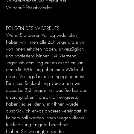
Widerrufsrechts vor Ablauf der
Widerrufsfrist absenden.
FOLGEN DES WIDERRUFS
Wenn Sie diesen Vertrag widerrufen,
haben wir Ihnen alle Zahlungen, die wir
von Ihnen erhalten haben, unverzüglich
und spätestens binnen 14 (vierzehn)
Tagen ab dem Tag zurückzuzahlen, an
dem die Mitteilung über Ihren Widerruf
dieses Vertrags bei uns eingegangen ist.
Für diese Rückzahlung verwenden wir
dasselbe Zahlungsmittel, das Sie bei der
ursprünglichen Transaktion eingesetzt
haben, es sei denn, mit Ihnen wurde
ausdrücklich etwas anderes vereinbart; in
keinem Fall werden Ihnen wegen dieser
Rückzahlung Entgelte berechnet.
Haben Sie verlangt, dass die