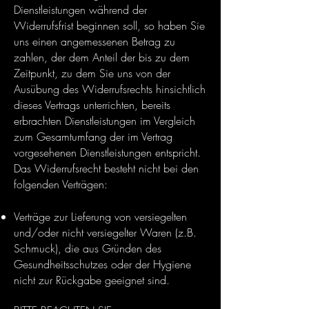
Dienstleistungen während der
Widerrufsfrist beginnen soll, so haben Sie
uns einen angemessenen Betrag zu
zahlen, der dem Anteil der bis zu dem
Zeitpunkt, zu dem Sie uns von der
Ausübung des Widerrufsrechts hinsichtlich
dieses Vertrags unterrichten, bereits
erbrachten Dienstleistungen im Vergleich
zum Gesamtumfang der im Vertrag
vorgesehenen Dienstleistungen entspricht.
Das Widerrufsrecht besteht nicht bei den
folgenden Verträgen:
Verträge zur Lieferung von versiegelten
und/oder nicht versiegelter Waren (z.B.
Schmuck), die aus Gründen des
Gesundheitsschutzes oder der Hygiene
nicht zur Rückgabe geeignet sind.