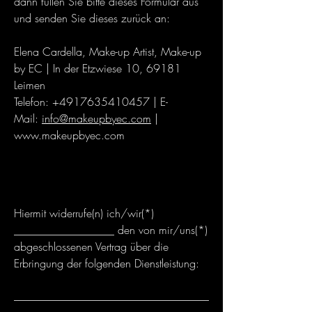
dann füllen Sie bitte dieses Formular aus
und senden Sie dieses zurück an:
Elena Cardella, Make-up Artist, Make-up
by EC | In der Etzwiese 10, 69181
Leimen
Telefon:
+4917635410457
| E-
Mail:
info@makeupbyec.com
|
www.makeupbyec.com
Hiermit widerrufe(n) ich/wir(*)
__________________ den von mir/uns(*)
abgeschlossenen Vertrag über die
Erbringung der folgenden Dienstleistung:
___________________________________