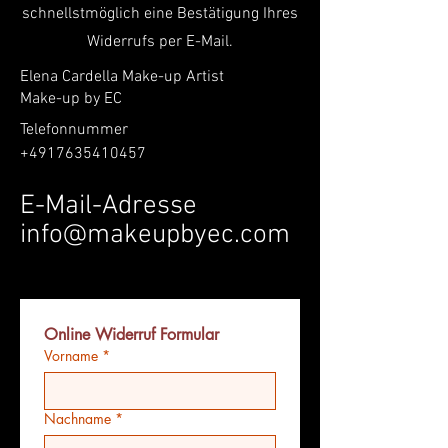
schnellstmöglich eine Bestätigung Ihres
Widerrufs per E-Mail.
Elena Cardella Make-up Artist
Make-up by EC
Telefonnummer
+4917635410457
E-Mail-Adresse
info@makeupbyec.com
Online Widerruf Formular 
Vorname
*
Nachname
*