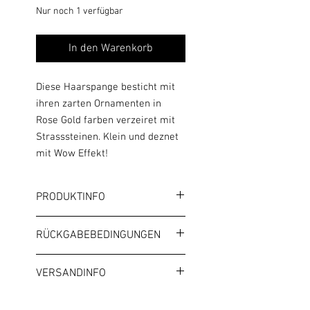
Nur noch 1 verfügbar
In den Warenkorb
Diese Haarspange besticht mit
ihren zarten Ornamenten in
Rose Gold farben verzeiret mit
Strasssteinen. Klein und deznet
mit Wow Effekt!
PRODUKTINFO
Farbe: Rose Gold
RÜCKGABEBEDINGUNGEN
Breite: ca. 6,5 cm
Höhe: 3,0 cm
AGB
VERSANDINFO
Es handelt sich um Modeschmuck.
Bitte beachte die allgemeinen
unser Standardversand beträgt 4,99