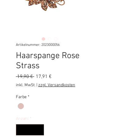
Artikelnummer: 2023000056
Haarspange Rose
Strass
Standardpreis
Sale-
 19,90 € 
17,91 €
Preis
inkl. MwSt.
|
zzgl. Versandkosten
Farbe
*
Anzahl
*