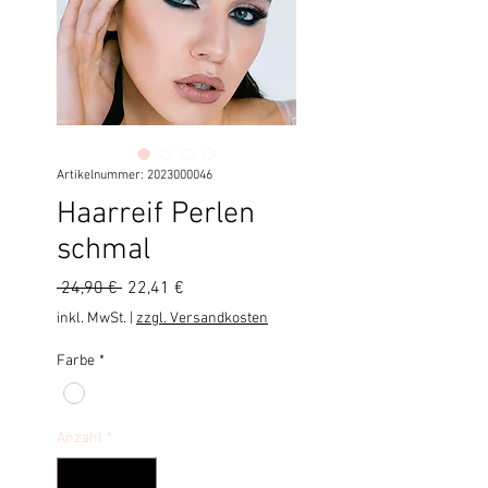
Artikelnummer: 2023000046
Haarreif Perlen
schmal
Standardpreis
Sale-
 24,90 € 
22,41 €
Preis
inkl. MwSt.
|
zzgl. Versandkosten
Farbe
*
Anzahl
*