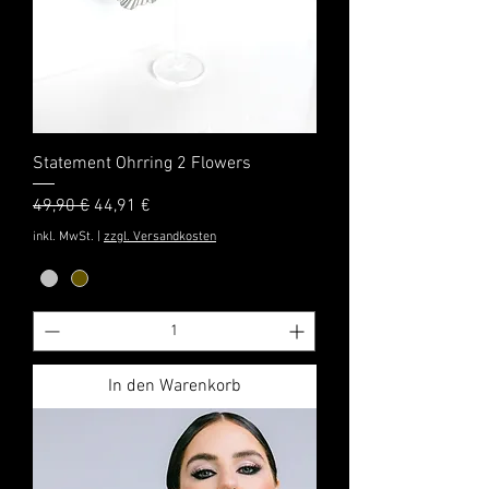
Statement Ohrring 2 Flowers
Standardpreis
Sale-Preis
49,90 €
44,91 €
inkl. MwSt.
|
zzgl. Versandkosten
In den Warenkorb