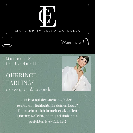
Warenkorb
Modern &
Individuell
OHRRINGE-
EARRINGS
extravagant & besonders
Du bist auf der Suche nach den
perfekten Highlights für deinen Look?
Dann schau dich in meiner aktuellen
Ohrring Kollektion um und finde dein
perfekten Eye-Catcher!