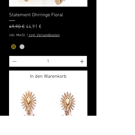
Statement Ohrringe Floral
Standardpreis
Sale-Preis
49,90 €
44,91 €
inkl. MwSt.
|
zzgl. Versandkosten
In den Warenkorb