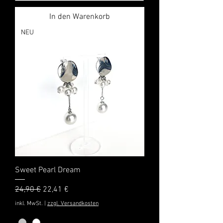
In den Warenkorb
NEU
Sweet Pearl Dream
Standardpreis
Sale-Preis
24,90 €
22,41 €
inkl. MwSt.
|
zzgl. Versandkosten