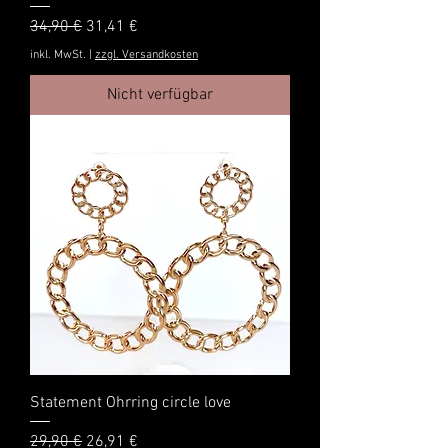
Standardpreis
Sale-Preis
34,90 €
31,41 €
inkl. MwSt.
|
zzgl. Versandkosten
Nicht verfügbar
Statement Ohrring circle love
Standardpreis
Sale-Preis
29,90 €
26,91 €