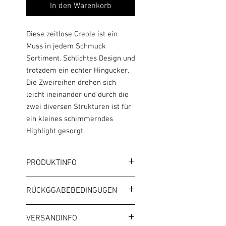
In den Warenkorb
Diese zeitlose Creole ist ein
Muss in jedem Schmuck
Sortiment. Schlichtes Design und
trotzdem ein echter Hingucker.
Die Zweireihen drehen sich
leicht ineinander und durch die
zwei diversen Strukturen ist für
ein kleines schimmerndes
Highlight gesorgt.
PRODUKTINFO
Farbe: Gold
RÜCKGGABEBEDINGUGEN
Durchmesser: ca. 4,5 cm
AGB
Es handelt sich um Modeschmuck.
VERSANDINFO
Bitte beachte die allgemeinen