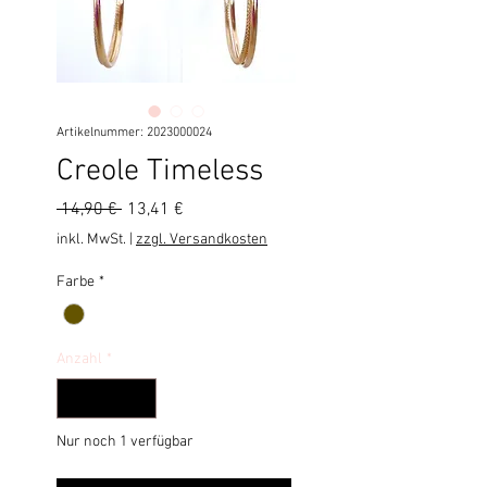
Artikelnummer: 2023000024
Creole Timeless
Standardpreis
Sale-
 14,90 € 
13,41 €
Preis
inkl. MwSt.
|
zzgl. Versandkosten
Farbe
*
Anzahl
*
Nur noch 1 verfügbar