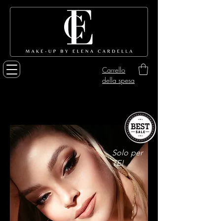
Carrello
della spesa
Solo per
TE!