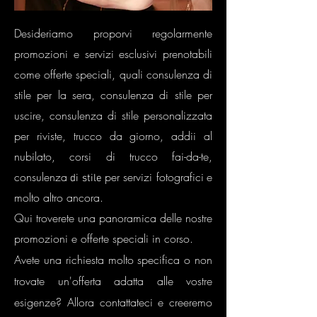
Desideriamo proporvi regolarmente
promozioni e servizi esclusivi prenotabili
come offerte speciali, quali consulenza di
stile per la sera, consulenza di stile per
uscire, consulenza di stile personalizzata
per riviste, trucco da giorno, addii al
nubilato, corsi di trucco fai-da-te,
consulenza
per servizi fotografici
e
di stile
molto altro ancora.
Qui troverete una panoramica delle nostre
promozioni e offerte speciali in corso.
Avete una richiesta molto specifica o non
trovate un'offerta adatta alle vostre
esigenze? Allora contattateci e creeremo