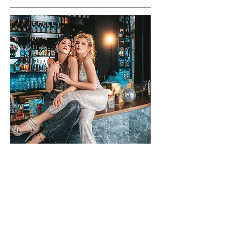
Siete un gruppo di almeno tre donne che
desiderano un servizio di styling per una
serata tra amiche? Allora questa offerta
speciale è perfetta per voi. Verremo da voi
e porteremo con noi dello
spumante
per
.
mettervi nel giusto stato d'animo
Potrete
godervi
un fantastico
rilassarvi e
makeover serale, che include anche un
campioncino di rossetto per i ritocchi. Un