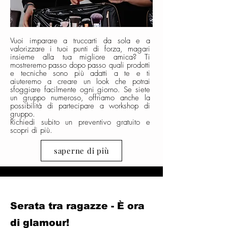
Vuoi imparare a truccarti da sola e a
valorizzare i tuoi punti di forza, magari
insieme alla tua
migliore
amica? Ti
mostreremo
passo
dopo
passo quali prodotti
e tecniche sono più adatti a te e ti
aiuteremo a creare un look che potrai
sfoggiare facilmente ogni giorno. Se siete
un gruppo numeroso, offriamo anche la
possibilità di partecipare a workshop di
gruppo.
Richiedi subito un preventivo gratuito e
scopri di più.
saperne di più
Serata tra ragazze - È ora
di glamour!