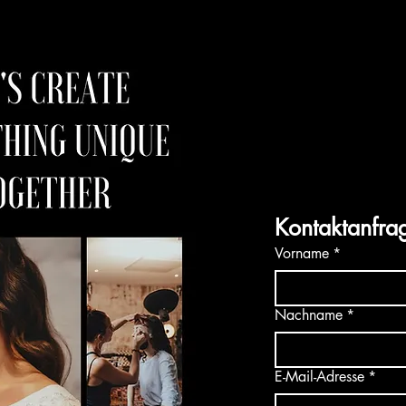
Modulo di contat
Hai qualche domanda? 
appuntamento o effettuar
Inviami una richiesta
direttamente via email all
Risponderò alla tua richie
Aspetto tue notizie!
Kontaktanfra
Vorname
*
Nachname
*
E-Mail-Adresse
*