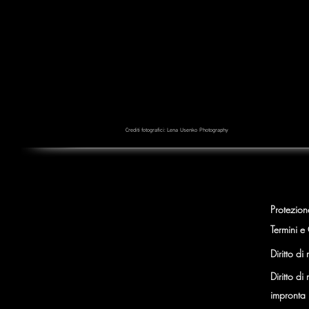
Crediti fotografici: Lena
Usenko
Photography
Protezion
Termini e
Diritto di
Diritto di
impronta