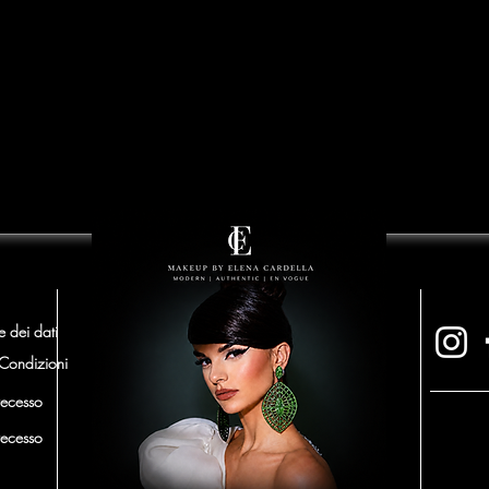
e dei dati
 Condizioni
 recesso
 recesso