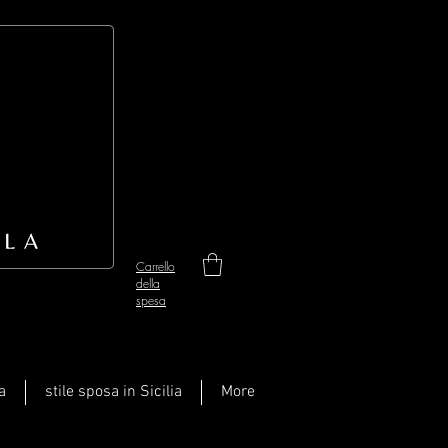
Carrello
della
spesa
a
stile sposa in Sicilia
More