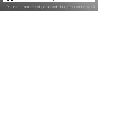
Per me, rimanere al passo con le ultime tendenze è
importante quanto seguirle, sia dal punto di vista
tecnico che pratico. Ogni anno partecipo a masterclass
selezionate.
La presentazione vi darà un'idea dei corsi di
formazione e aggiornamento professionale più recenti
a cui ho partecipato.
Mario
Dedivanovic
Una delle truccatrici più famose al mondo.
Truccatrice di celebrità, tra gli altri
Kim Kardashian e Ariana Grande