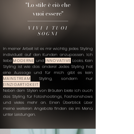
"Lo stile è ciò che
vuoi essere"
VIVI I TUOI
SOGNI
In meiner Arbeit ist es mir wichtig jedes Styling
individuell auf den Kunden anzupassen. Ich
liebe
MODERNE
und
INNOVATIVE
Looks. Kein
Styling ist wie das andere! Jedes Styling hat
eine Aussage und für mich gibt es kein
MAINSTREAM
Styling, sondern nur
EINZIGARTIGKEIT
.
Neben dem Stylen von Bräuten biete ich auch
das Styling für Fotoshootings, Fashionshows
und vieles mehr an. Einen Überblick über
meine weiteren Angebote finden sie im Menü
unter Leistungen.