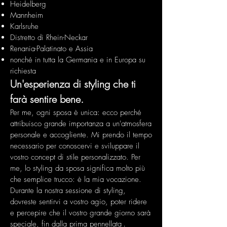
Heidelberg
Mannheim
Karlsruhe
Distretto di Rhein-Neckar
Renania-Palatinato e Assia
nonché in tutta la Germania e in Europa su
richiesta
Un'esperienza di styling che ti
farà sentire bene.
Per me, ogni sposa è unica: ecco perché
attribuisco grande importanza a un'atmosfera
personale e accogliente. Mi prendo il tempo
necessario per conoscervi e sviluppare il
vostro concept di stile personalizzato. Per
me, lo styling da sposa significa molto più
che semplice trucco: è la mia vocazione.
Durante la nostra sessione di styling,
dovreste sentirvi a vostro agio, poter ridere
e percepire che il vostro grande giorno sarà
speciale, fin dalla prima pennellata
.