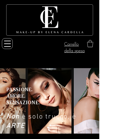
Carrello
della spesa
PASSIONE.
AMORE.
SENSAZIONE.
Non
è solo trucco, è
ARTE