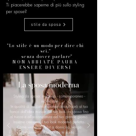
Ti piacerebbe saperne di più sullo styling
per spose?
stile da sposa
"Lo stile è un modo
per dire chi
sei."
senza dover parlare"
NON
ABBIATE PAURA
ESSERE DIVERSI
La sposa moderna
Styling da sposa: moderno - contemporaneo -
individuale
In qualità di truccatrice professionista, sarò al tuo
fianco dall'idea iniziale del tuo look da sposa fino
al trucco e all'acconciatura del tuo grande giorno.
Insieme creeremo il tuo look moderno perfetto.
Come wedding stylist a domicilio, vengo
direttamente nel luogo da te scelto...