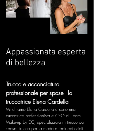
Appassionata esperta
di bellezza
Trucco e acconciatura
professionale per spose - la
truccatrice Elena Cardella
Mi chiamo Elena Cardella e sono una
truccatrice professionista e CEO di Team
Make-up by EC, specializzata in trucco da
sposa, trucco per la moda e look editoriali.