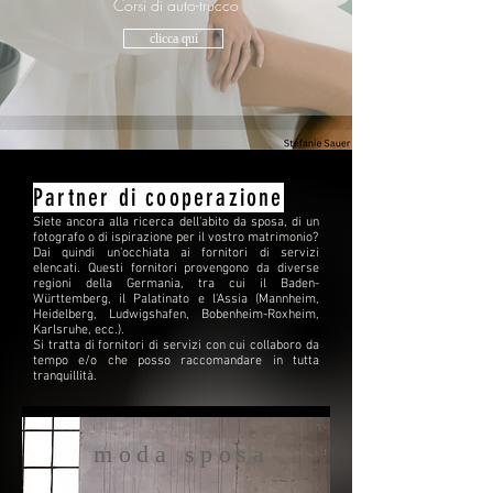
Corsi di auto-trucco
clicca qui
Partner di cooperazione
Siete
ancora alla ricerca dell'abito da sposa, di un
fotografo o di ispirazione per il vostro matrimonio?
Dai
quindi
un'occhiata ai fornitori di servizi
elencati. Questi fornitori provengono da diverse
regioni della Germania, tra cui il Baden-
Württemberg, il Palatinato e l'Assia (Mannheim,
Heidelberg, Ludwigshafen, Bobenheim-Roxheim,
Karlsruhe, ecc.).
Si tratta di fornitori di servizi con cui collaboro da
tempo e/o che posso raccomandare in tutta
tranquillità.
moda sposa