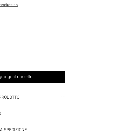
ontato
sandkosten
iungi al carrello
 PRODOTTO
O
cm
. Si prega di consultare le informazioni
A SPEDIZIONE