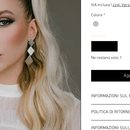
regolare
sc
IVA inclusa
|
zzgl. Ver
Colore
*
Quantità
*
Ne restano solo: 1
Agg
INFORMAZIONI SUL
Colore: Argento
POLITICA DI RITORN
Lunghezza: circa 5 cm
Larghezza: circa 2,5 
Termini e Condizioni
Si tratta di bigiotteria
INFORMAZIONI SULL