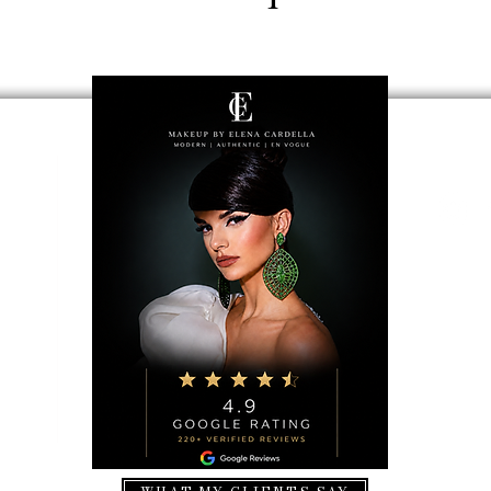
e dei dati
 Condizioni
 recesso
 recesso