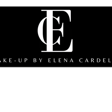
erclass
Composizione della squadra a cura di EC
galleri