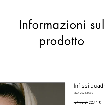
Informazioni sul
prodotto
Infissi quadr
SKU: 202300006
Prezzo
Pr
 24,90 € 
22,41 €