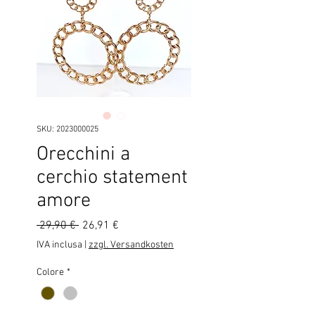
SKU: 2023000025
Orecchini a
cerchio statement
amore
Prezzo
Prezzo
 29,90 € 
26,91 €
regolare
scontato
IVA inclusa
|
zzgl. Versandkosten
Colore
*