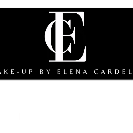
erclass
Composizione della squadra a cura di EC
galleri