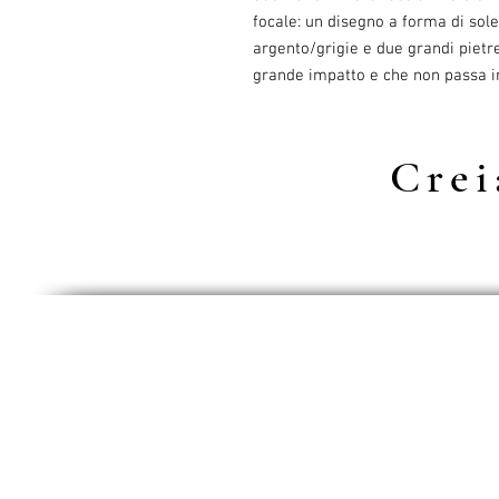
focale: un disegno a forma di sole
argento/grigie e due grandi pietre
grande impatto e che non passa i
Cre
Protezion
Termini e
Diritto di