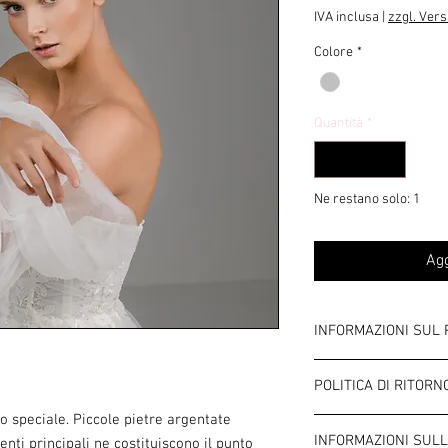
regolare
sc
IVA inclusa
|
zzgl. Ver
Colore
*
Quantità
*
Ne restano solo: 1
Agg
INFORMAZIONI SUL
Colore: Argento/Stras
POLITICA DI RITORN
Larghezza: circa 4,0 
Si tratta di bigiotteria
o speciale. Piccole pietre argentate
Termini e Condizioni
generali sulle allergie 
INFORMAZIONI SULL
enti principali ne costituiscono il punto