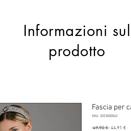
Informazioni sul
prodotto
Fascia per c
SKU: 2023000042
Prezzo
Pr
 49,90 € 
44,91 €