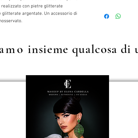
 realizzato con pietre glitterate
Il costo di spedizione s
 glitterate argentate. Un accessorio di
nosservato.
iamo
insieme qualcosa di 
e dei dati
 Condizioni
 recesso