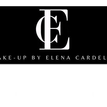
erclass
Composizione della squadra a cura di EC
galleri