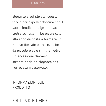
Esaurito
Elegante e sofisticata, questa
fascia per capelli affascina con il
suo splendido design e le sue
pietre scintillanti. Le pietre color
lilla sono disposte a formare un
motivo floreale e impreziosite
da piccole pietre simili al vetro.
Un accessorio davvero
straordinario ed elegante che
non passa inosservato.
INFORMAZIONI SUL
PRODOTTO
Colore: lilla/oro
POLITICA DI RITORNO
Larghezza: circa 2,5 cm