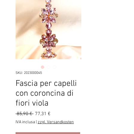
SKU: 2023000045
Fascia per capelli
con coroncina di
fiori viola
Prezzo
Prezzo
 85,90 € 
77,31 €
regolare
scontato
IVA inclusa
|
zzgl. Versandkosten