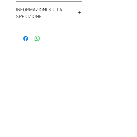
Si tratta di bigiotteria. Si prega di
Termini e Condizioni
consultare le informazioni generali
INFORMAZIONI SULLA
sulle allergie nei nostri termini e
SPEDIZIONE
condizioni.
Il costo di spedizione standard è di
4,99 €.
Creiamo
insieme
qualcosa di unico!
+4917635410457
info@makeupbyec.com