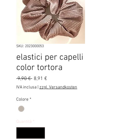
SKU: 2023000053
elastici per capelli
color tortora
Prezzo
Prezzo
 9,90 € 
8,91 €
regolare
scontato
IVA inclusa
|
zzgl. Versandkosten
Colore
*
Quantità
*